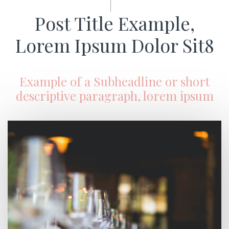
Post Title Example,
Lorem Ipsum Dolor Sit8
Example of a Subheadline or short
descriptive paragraph, lorem ipsum