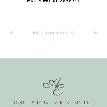
Published on: 29/04/21
BACK TO ALL POSTS
HOME
WHY US
VENUE
GALLERY