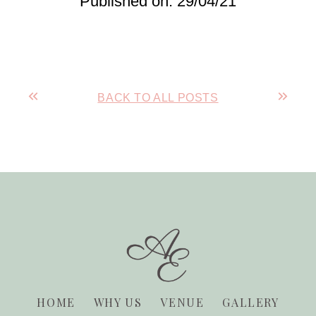
Published on: 29/04/21
BACK TO ALL POSTS
HOME
WHY US
VENUE
GALLERY